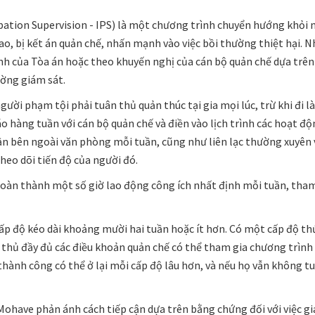
ation Supervision - IPS) là một chương trình chuyển hướng khỏi nh
o, bị kết án quản chế, nhấn mạnh vào việc bồi thường thiệt hại. 
nh của Tòa án hoặc theo khuyến nghị của cán bộ quản chế dựa trên
ường giám sát.
ười phạm tội phải tuân thủ quản thúc tại gia mọi lúc, trừ khi đi là
áo hàng tuần với cán bộ quản chế và điền vào lịch trình các hoạt 
 lần bên ngoài văn phòng mỗi tuần, cũng như liên lạc thường xuyên
 theo dõi tiến độ của người đó.
oàn thành một số giờ lao động công ích nhất định mỗi tuần, tham g
ấp độ kéo dài khoảng mười hai tuần hoặc ít hơn. Có một cấp độ 
ân thủ đầy đủ các điều khoản quản chế có thể tham gia chương trìn
ành công có thể ở lại mỗi cấp độ lâu hơn, và nếu họ vẫn không tuân
ohave phản ánh cách tiếp cận dựa trên bằng chứng đối với việc gi