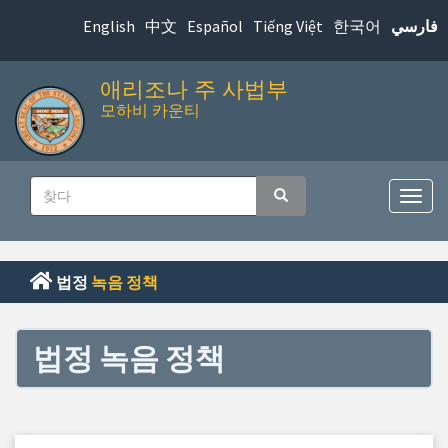
본
English
中文
Español
Tiếng Việt
한국어
فارسي
문
으
애리조나 주 사법부
로
모하비 카운티
바
로
메
가
찾
기
찾다
인
탐
다
색
내
메
비
뉴
법정
녹음 정책
게
전
환
이
법정 녹음 정책
션