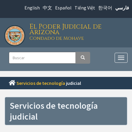
Saltar
English
中文
Español
Tiếng Việt
한국어
فارسي
al
contenido
El Poder Judicial de
principal
Arizona
Condado de Mohave
Navegación
Buscar
Buscar
principal
Alter
nave
Servicios de tecnología
judicial
Servicios de tecnología
judicial