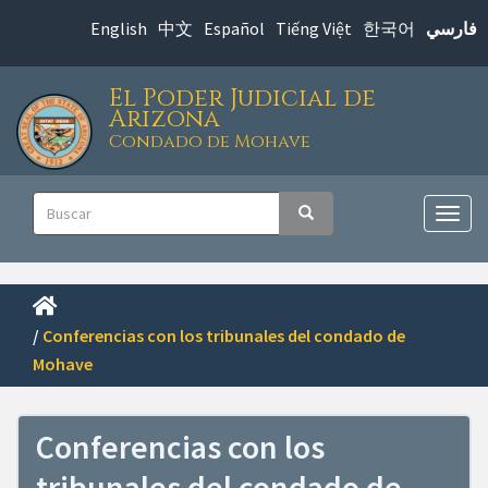
Saltar
English
中文
Español
Tiếng Việt
한국어
فارسي
al
contenido
El Poder Judicial de
principal
Arizona
Condado de Mohave
Navegación
Buscar
Buscar
principal
Alter
nave
/
Conferencias con los tribunales del condado de
Mohave
Conferencias con los
tribunales del condado de