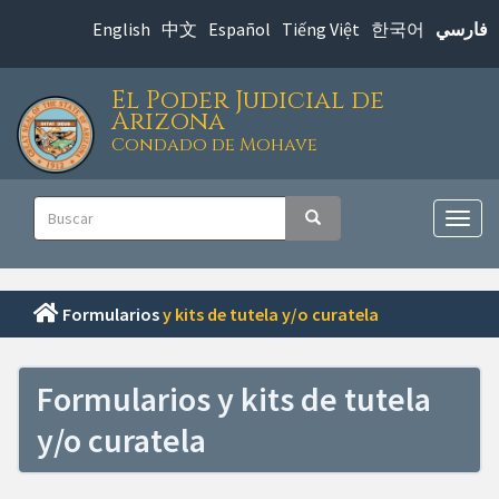
Saltar
English
中文
Español
Tiếng Việt
한국어
فارسي
al
contenido
El Poder Judicial de
principal
Arizona
Condado de Mohave
Navegación
Buscar
Buscar
principal
Alter
nave
Formularios
y kits de tutela y/o curatela
Formularios y kits de tutela
y/o curatela