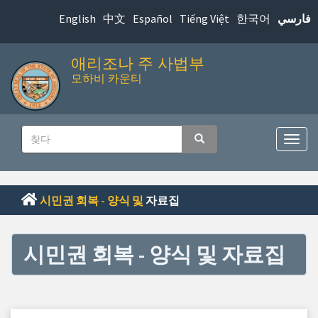
본
English
中文
Español
Tiếng Việt
한국어
فارسي
문
으
애리조나 주 사법부
로
모하비 카운티
바
로
메
가
찾
기
찾다
인
탐
다
색
내
메
비
뉴
시민권 회복 - 양식 및
자료집
게
전
환
이
시민권 회복 - 양식 및 자료집
션