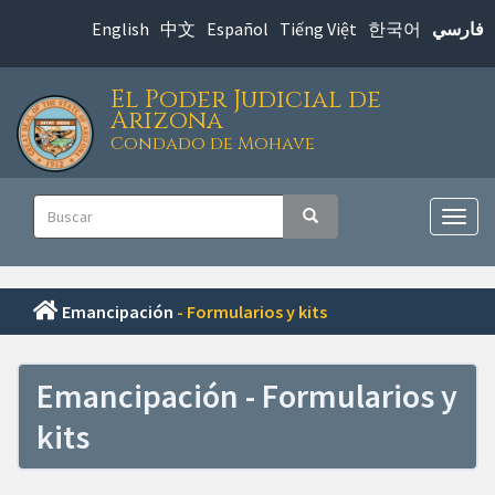
Saltar
English
中文
Español
Tiếng Việt
한국어
فارسي
al
contenido
El Poder Judicial de
principal
Arizona
Condado de Mohave
Navegación
Buscar
Buscar
principal
Alter
nave
Emancipación
- Formularios y kits
Emancipación - Formularios y
kits