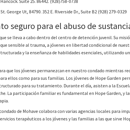
 Hancock. Suite 25. 86442. (928)758-0738
 St. George Ut, 84790. 352 E. Riverside Dr., Suite B2 (928) 279-0329
o seguro para el abuso de sustanci
 se lleva a cabo dentro del centro de detención juvenil. Su misió
oque sensible al trauma, a jóvenes en libertad condicional de nue
structurada y la enseñanza de habilidades esenciales, utilizando 
ra que los jóvenes permanezcan en nuestro condado mientras recib
para ellos como para sus familias. Los jóvenes de Hope Garden pe
ucturado para su tratamiento. Durante el día, asisten a la Escue
che. La participación familiar es fundamental en Hope Garden, y l
apia.
condado de Mohave colabora con varias agencias locales para impa
ervicios terapéuticos a los jóvenes y las familias a las que sirve H