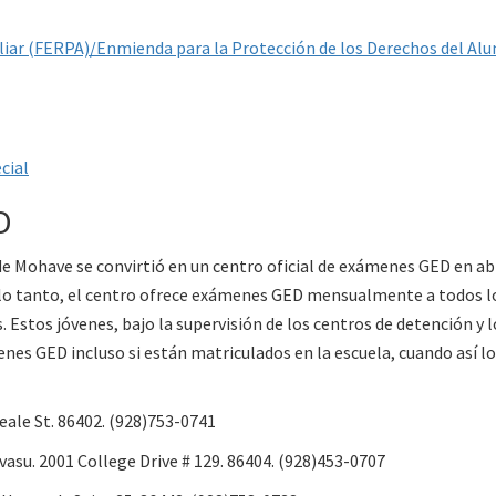
iliar (FERPA)/Enmienda para la Protección de los Derechos del A
cial
D
 Mohave se convirtió en un centro oficial de exámenes GED en abril
lo tanto, el centro ofrece exámenes GED mensualmente a todos l
 Estos jóvenes, bajo la supervisión de los centros de detención y lo
enes GED incluso si están matriculados en la escuela, cuando así l
eale St. 86402. (928)753-0741
vasu. 2001 College Drive # 129. 86404. (928)453-0707