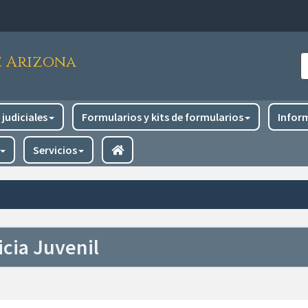
e Arizona
B
judiciales
Formularios y kits de formularios
Infor
Servicios
icia Juvenil