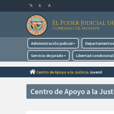
Saltar
+
-
A
A
A
al
contenido
El Poder Judicial d
principal
Condado de Mohave
Navegación
Administración judicial
Departamentos 
principal
Servicio de jurado
Libertad condicional
Centro de Apoyo a la Justicia
Juvenil
Centro de Apoyo a la Just