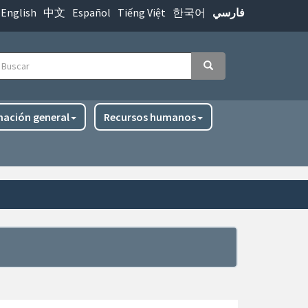
English
中文
Español
Tiếng Việt
한국어
فارسي
uscar
Buscar
mación general
Recursos humanos