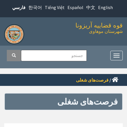
پرش
한국어
Tiếng Việt
Español
中文
English
فارسي
به
محتوای
قوه قضاییه آریزونا
اصلی
شهرستان موهاوی
اوبری
جستجو
جستجو
صلی
تغییر
ناوبری
/
فرصت‌های شغلی
فرصت‌های شغلی