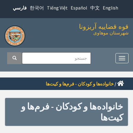
پرش
한국어
Tiếng Việt
Español
中文
English
فارسي
به
محتوای
قوه قضاییه آریزونا
اصلی
شهرستان موهاوی
اوبری
جستجو
جستجو
صلی
تغییر
ناوبری
/
خانواده‌ها و کودکان - فرم‌ها و کیت‌ها
خانواده‌ها و کودکان - فرم‌ها و
کیت‌ها