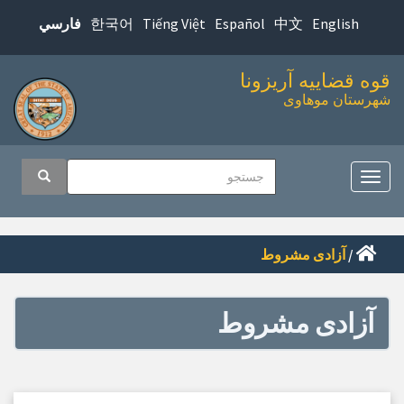
پرش
한국어
Tiếng Việt
Español
中文
English
فارسي
به
محتوای
قوه قضاییه آریزونا
اصلی
شهرستان موهاوی
اوبری
جستجو
جستجو
صلی
تغییر
ناوبری
/
آزادی مشروط
آزادی مشروط