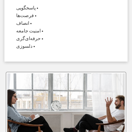
• پاسخگویی
• فرصت‌ها
• انصاف
• امنیت جامعه
• حرفه‌ای‌گری
• دلسوزی