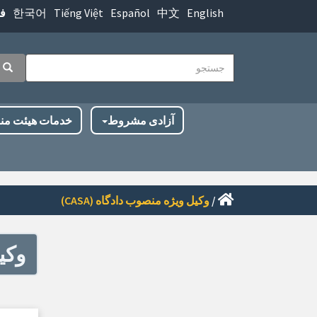
پرش
한국어
Tiếng Việt
Español
中文
English
ف
به
محتوای
جستجو
اصلی
جست
ناوبری
آزادی مشروط
خدمات هیئت من
اصلی
/
وکیل ویژه منصوب دادگاه (CASA)
وکیل