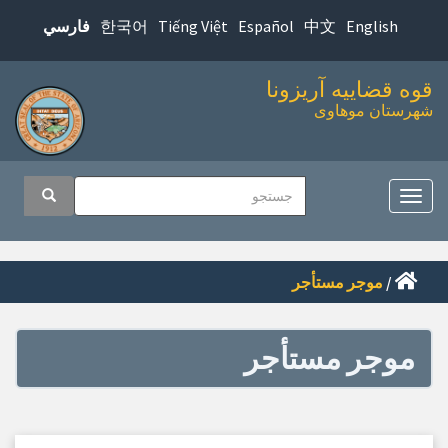
پرش
한국어
Tiếng Việt
Español
中文
English
فارسي
به
محتوای
قوه قضاییه آریزونا
اصلی
شهرستان موهاوی
اوبری
جستجو
جستجو
صلی
تغییر
ناوبری
/
موجر مستأجر
موجر مستأجر